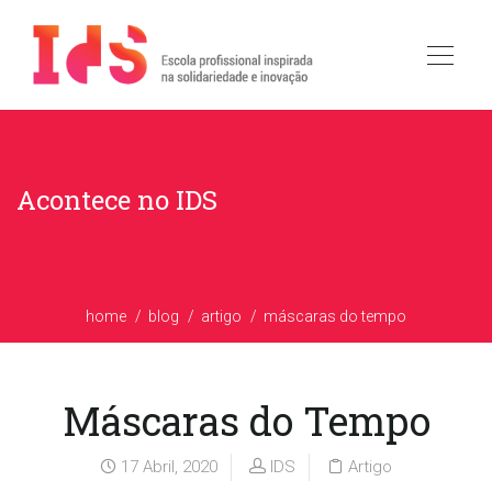
Acontece no IDS
home
blog
artigo
máscaras do tempo
Máscaras do Tempo
17 Abril, 2020
IDS
Artigo