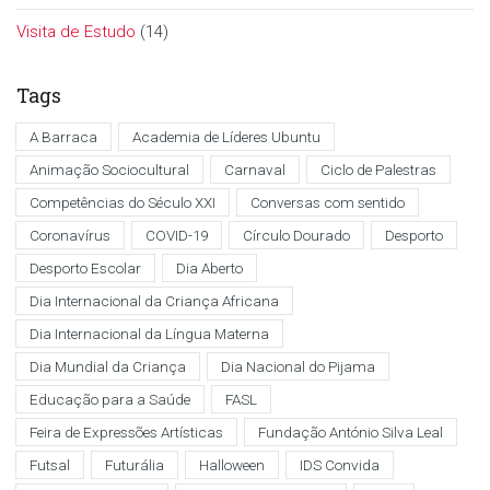
Visita de Estudo
(14)
Tags
A Barraca
Academia de Líderes Ubuntu
Animação Sociocultural
Carnaval
Ciclo de Palestras
Competências do Século XXI
Conversas com sentido
Coronavírus
COVID-19
Círculo Dourado
Desporto
Desporto Escolar
Dia Aberto
Dia Internacional da Criança Africana
Dia Internacional da Língua Materna
Dia Mundial da Criança
Dia Nacional do Pijama
Educação para a Saúde
FASL
Feira de Expressões Artísticas
Fundação António Silva Leal
Futsal
Futurália
Halloween
IDS Convida