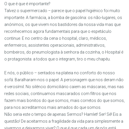
O que é que é importante?
Talvez o supermercado – parece que o papel higiénico foi muito
importante. A farmácia, a bomba de gasolina: os não-lugares, os
anónimos, os que vivem nos bastidores da nossa vida mas que
reconhecemos agora fundamentais para que o espetáculo
continue. E no centro da cena o hospital, claro, médicos,
enfermeiros, assistentes operacionais, administrativos,
bombeiros, do pneumologista à senhora da cozinha, o Hospital é
o protagonista: a todos que o integram, tiro o meu chapéu.
E nós, o público – sentados na plateia no conforto do nosso
sofá. Baralharam-nos o papel. A personagem que nos deram não
é verosímil. No silêncio domiciliário caiem as máscaras, mas nas
redes sociais, continuamos mascarados com filtros que nos
fazem mais bonitos do que somos, mais corretos do que somos,
para nos acreditarmos mais amados do que somos.
Não seria este o tempo de apenas Sermos? Hamlet! Ser! Sê! Eis a
questão! De aceitarmos a fragilidade da vida para simplesmente a
vivermos e deixarmos viver? O que é que cada um de nós está