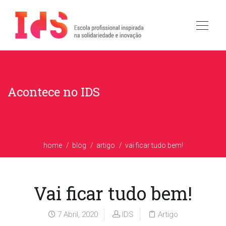
Acontece no IDS
home
blog
artigo
vai ficar tudo bem!
Vai ficar tudo bem!
7 Abril, 2020
IDS
Artigo