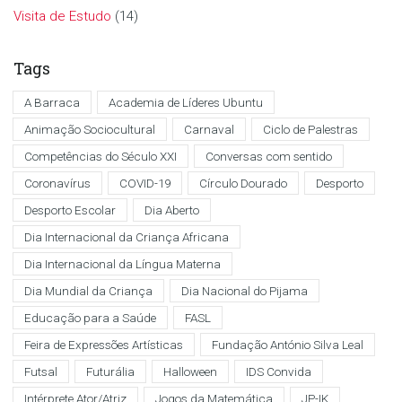
Visita de Estudo
(14)
Tags
A Barraca
Academia de Líderes Ubuntu
Animação Sociocultural
Carnaval
Ciclo de Palestras
Competências do Século XXI
Conversas com sentido
Coronavírus
COVID-19
Círculo Dourado
Desporto
Desporto Escolar
Dia Aberto
Dia Internacional da Criança Africana
Dia Internacional da Língua Materna
Dia Mundial da Criança
Dia Nacional do Pijama
Educação para a Saúde
FASL
Feira de Expressões Artísticas
Fundação António Silva Leal
Futsal
Futurália
Halloween
IDS Convida
Intérprete Ator/Atriz
Jogos da Matemática
JP-IK