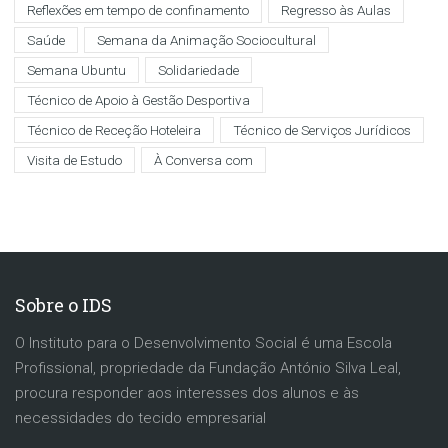
Reflexões em tempo de confinamento
Regresso às Aulas
Saúde
Semana da Animação Sociocultural
Semana Ubuntu
Solidariedade
Técnico de Apoio à Gestão Desportiva
Técnico de Receção Hoteleira
Técnico de Serviços Jurídicos
Visita de Estudo
À Conversa com
Sobre o IDS
O Instituto para o Desenvolvimento Social é uma Escola
Profissional, propriedade da Fundação António Silva Leal,
procura responder aos interesses dos alunos e às
necessidades do tecido empresarial