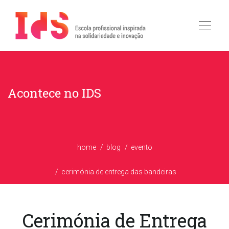
Acontece no IDS
home
blog
evento
cerimónia de entrega das bandeiras
Cerimónia de Entrega