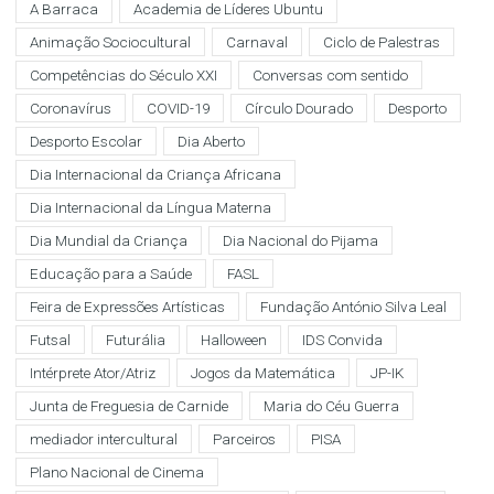
A Barraca
Academia de Líderes Ubuntu
Animação Sociocultural
Carnaval
Ciclo de Palestras
Competências do Século XXI
Conversas com sentido
Coronavírus
COVID-19
Círculo Dourado
Desporto
Desporto Escolar
Dia Aberto
Dia Internacional da Criança Africana
Dia Internacional da Língua Materna
Dia Mundial da Criança
Dia Nacional do Pijama
Educação para a Saúde
FASL
Feira de Expressões Artísticas
Fundação António Silva Leal
Futsal
Futurália
Halloween
IDS Convida
Intérprete Ator/Atriz
Jogos da Matemática
JP-IK
Junta de Freguesia de Carnide
Maria do Céu Guerra
mediador intercultural
Parceiros
PISA
Plano Nacional de Cinema