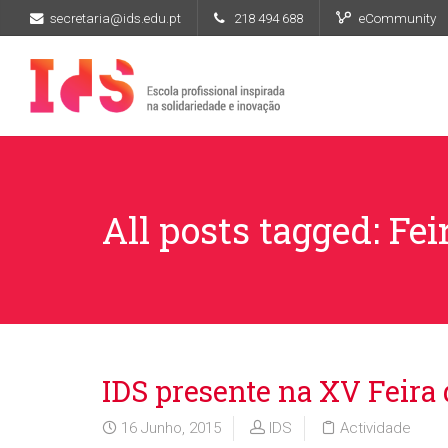
secretaria@ids.edu.pt
218 494 688
eCommunity
All posts tagged: Fe
IDS presente na XV Feira 
16 Junho, 2015
IDS
Actividade