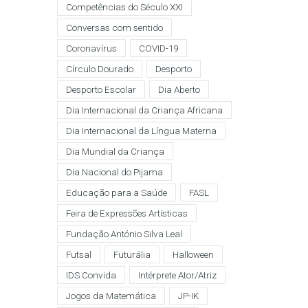
Competências do Século XXI
Conversas com sentido
Coronavírus
COVID-19
Círculo Dourado
Desporto
Desporto Escolar
Dia Aberto
Dia Internacional da Criança Africana
Dia Internacional da Língua Materna
Dia Mundial da Criança
Dia Nacional do Pijama
Educação para a Saúde
FASL
Feira de Expressões Artísticas
Fundação António Silva Leal
Futsal
Futurália
Halloween
IDS Convida
Intérprete Ator/Atriz
Jogos da Matemática
JP-IK