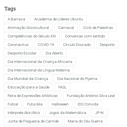
Tags
A Barraca
Academia de Líderes Ubuntu
Animação Sociocultural
Carnaval
Ciclo de Palestras
Competências do Século XXI
Conversas com sentido
Coronavírus
COVID-19
Círculo Dourado
Desporto
Desporto Escolar
Dia Aberto
Dia Internacional da Criança Africana
Dia Internacional da Língua Materna
Dia Mundial da Criança
Dia Nacional do Pijama
Educação para a Saúde
FASL
Feira de Expressões Artísticas
Fundação António Silva Leal
Futsal
Futurália
Halloween
IDS Convida
Intérprete Ator/Atriz
Jogos da Matemática
JP-IK
Junta de Freguesia de Carnide
Maria do Céu Guerra