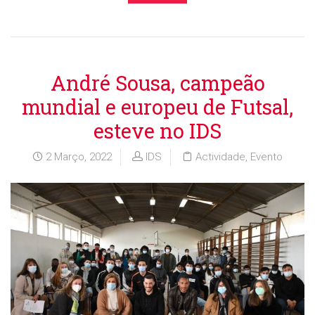
André Sousa, campeão
mundial e europeu de Futsal,
esteve no IDS
2 Março, 2022
IDS
Actividade
,
Evento