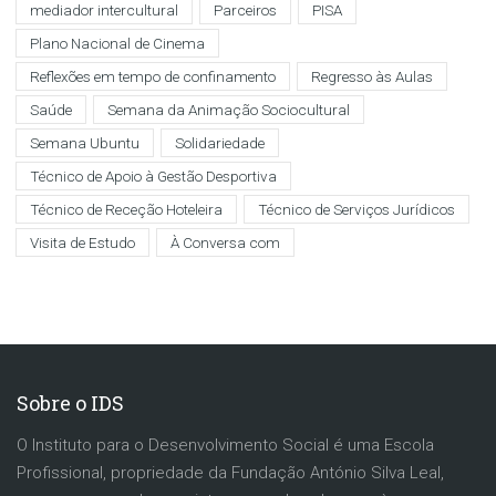
mediador intercultural
Parceiros
PISA
Plano Nacional de Cinema
Reflexões em tempo de confinamento
Regresso às Aulas
Saúde
Semana da Animação Sociocultural
Semana Ubuntu
Solidariedade
Técnico de Apoio à Gestão Desportiva
Técnico de Receção Hoteleira
Técnico de Serviços Jurídicos
Visita de Estudo
À Conversa com
Sobre o IDS
O Instituto para o Desenvolvimento Social é uma Escola
Profissional, propriedade da Fundação António Silva Leal,