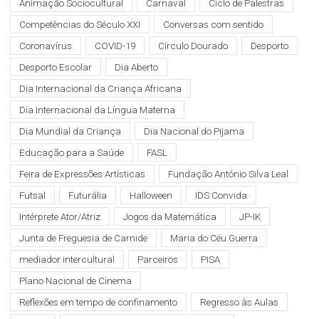
Animação Sociocultural
Carnaval
Ciclo de Palestras
Competências do Século XXI
Conversas com sentido
Coronavírus
COVID-19
Círculo Dourado
Desporto
Desporto Escolar
Dia Aberto
Dia Internacional da Criança Africana
Dia Internacional da Língua Materna
Dia Mundial da Criança
Dia Nacional do Pijama
Educação para a Saúde
FASL
Feira de Expressões Artísticas
Fundação António Silva Leal
Futsal
Futurália
Halloween
IDS Convida
Intérprete Ator/Atriz
Jogos da Matemática
JP-IK
Junta de Freguesia de Carnide
Maria do Céu Guerra
mediador intercultural
Parceiros
PISA
Plano Nacional de Cinema
Reflexões em tempo de confinamento
Regresso às Aulas