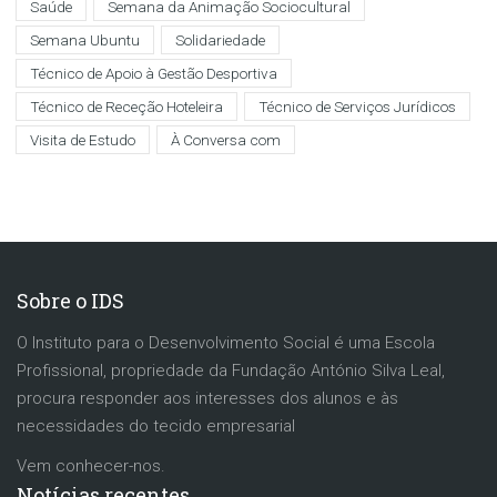
Saúde
Semana da Animação Sociocultural
Semana Ubuntu
Solidariedade
Técnico de Apoio à Gestão Desportiva
Técnico de Receção Hoteleira
Técnico de Serviços Jurídicos
Visita de Estudo
À Conversa com
Sobre o IDS
O Instituto para o Desenvolvimento Social é uma Escola
Profissional, propriedade da Fundação António Silva Leal,
procura responder aos interesses dos alunos e às
necessidades do tecido empresarial
Vem conhecer-nos.
Notícias recentes