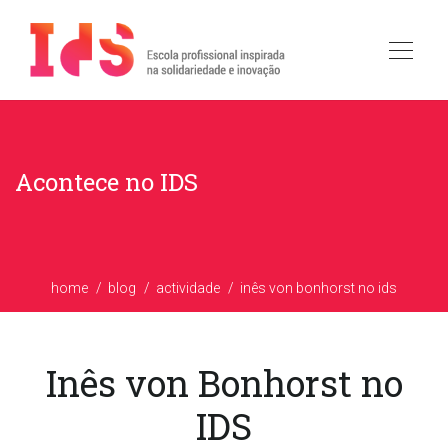
Acontece no IDS
home
blog
actividade
inês von bonhorst no ids
Inês von Bonhorst no
IDS