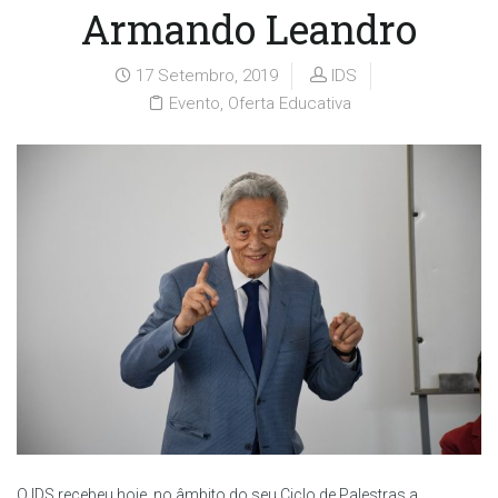
Armando Leandro
17 Setembro, 2019
IDS
Evento
,
Oferta Educativa
O IDS recebeu hoje, no âmbito do seu Ciclo de Palestras a