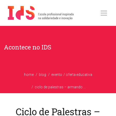
Acontece no IDS
home
blog
evento
oferta educativa
ciclo de palestras – armando ...
Ciclo de Palestras –