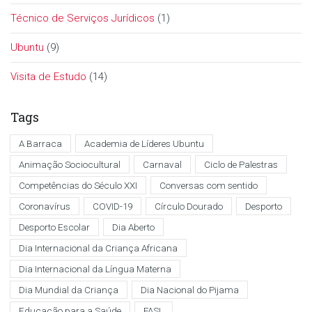
Técnico de Serviços Jurídicos
(1)
Ubuntu
(9)
Visita de Estudo
(14)
Tags
A Barraca
Academia de Líderes Ubuntu
Animação Sociocultural
Carnaval
Ciclo de Palestras
Competências do Século XXI
Conversas com sentido
Coronavírus
COVID-19
Círculo Dourado
Desporto
Desporto Escolar
Dia Aberto
Dia Internacional da Criança Africana
Dia Internacional da Língua Materna
Dia Mundial da Criança
Dia Nacional do Pijama
Educação para a Saúde
FASL