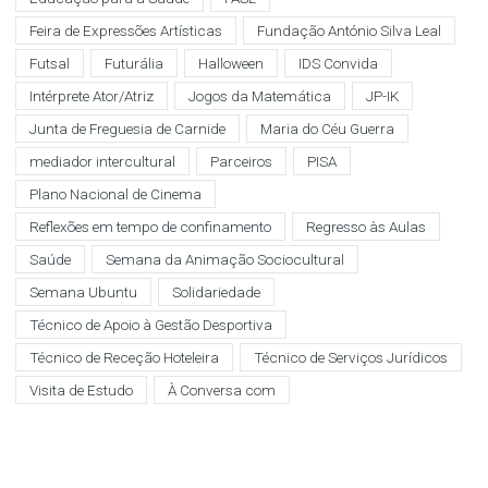
Feira de Expressões Artísticas
Fundação António Silva Leal
Futsal
Futurália
Halloween
IDS Convida
Intérprete Ator/Atriz
Jogos da Matemática
JP-IK
Junta de Freguesia de Carnide
Maria do Céu Guerra
mediador intercultural
Parceiros
PISA
Plano Nacional de Cinema
Reflexões em tempo de confinamento
Regresso às Aulas
Saúde
Semana da Animação Sociocultural
Semana Ubuntu
Solidariedade
Técnico de Apoio à Gestão Desportiva
Técnico de Receção Hoteleira
Técnico de Serviços Jurídicos
Visita de Estudo
À Conversa com