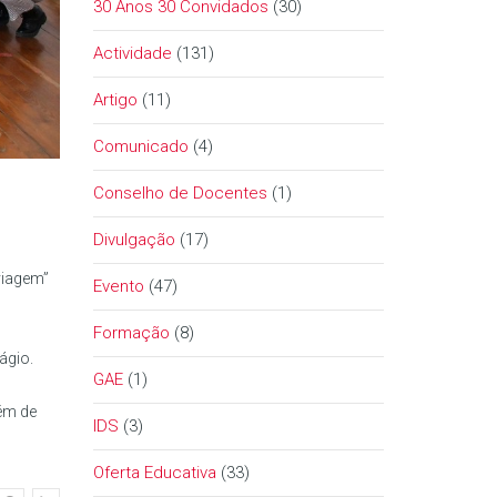
30 Anos 30 Convidados
(30)
Actividade
(131)
Artigo
(11)
Comunicado
(4)
Conselho de Docentes
(1)
Divulgação
(17)
viagem”
Evento
(47)
Formação
(8)
ágio.
GAE
(1)
uém de
IDS
(3)
Oferta Educativa
(33)