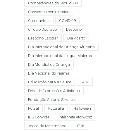
Competências do Século XXI
Conversas com sentido
Coronavírus
COVID-19
Círculo Dourado
Desporto
Desporto Escolar
Dia Aberto
Dia Internacional da Criança Africana
Dia Internacional da Língua Materna
Dia Mundial da Criança
Dia Nacional do Pijama
Educação para a Saúde
FASL
Feira de Expressões Artísticas
Fundação António Silva Leal
Futsal
Futurália
Halloween
IDS Convida
Intérprete Ator/Atriz
Jogos da Matemática
JP-IK