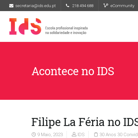
secretaria@ids.edu.pt
218 494 688
eCommunity
Acontece no IDS
Filipe La Féria no ID
9 Maio, 2023
IDS
30 Anos 30 Convi