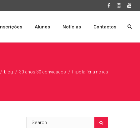
Inscrições
Alunos
Notícias
Contactos
blog
30 anos 30 convidados
filipe la féria no ids