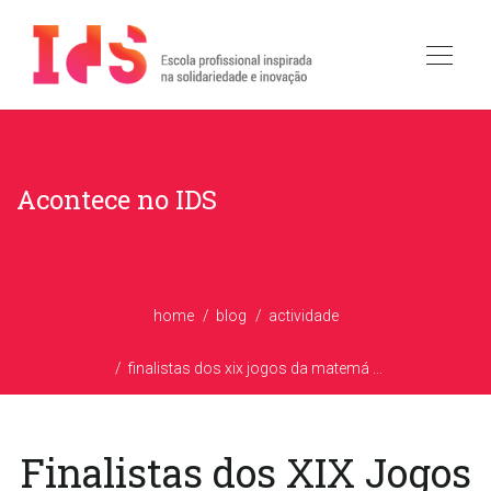
Acontece no IDS
home
blog
actividade
finalistas dos xix jogos da matemá ...
Finalistas dos XIX Jogos