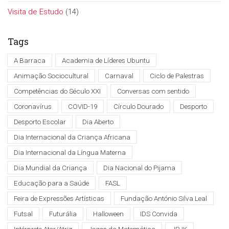
Visita de Estudo
(14)
Tags
A Barraca
Academia de Líderes Ubuntu
Animação Sociocultural
Carnaval
Ciclo de Palestras
Competências do Século XXI
Conversas com sentido
Coronavírus
COVID-19
Círculo Dourado
Desporto
Desporto Escolar
Dia Aberto
Dia Internacional da Criança Africana
Dia Internacional da Língua Materna
Dia Mundial da Criança
Dia Nacional do Pijama
Educação para a Saúde
FASL
Feira de Expressões Artísticas
Fundação António Silva Leal
Futsal
Futurália
Halloween
IDS Convida