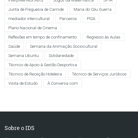
Intérprete Ator/Atriz
Jogos da Matemática
JP-IK
Junta de Freguesia de Carnide
Maria do Céu Guerra
mediador intercultural
Parceiros
PISA
Plano Nacional de Cinema
Reflexões em tempo de confinamento
Regresso às Aulas
Saúde
Semana da Animação Sociocultural
Semana Ubuntu
Solidariedade
Técnico de Apoio à Gestão Desportiva
Técnico de Receção Hoteleira
Técnico de Serviços Jurídicos
Visita de Estudo
À Conversa com
Sobre o IDS