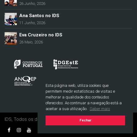
26 Junho, 2026
Ana Santos no IDS
11 Junho, 2026
Eva Cruzeiro no IDS
26 Maio, 2026
Esta página web, utiliza cookies que
permitem medir estatísticas de visitas e
melhorar a qualidade dos conteúdos
oferecidos. Ao continuar a navegação está a
aceitar a sua utilização.
Saber mais
IDS, Todos os direitos reservados. © 2017-2021
Fechar