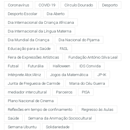
Coronavírus
COVID-19
Círculo Dourado
Desporto
Desporto Escolar
Dia Aberto
Dia Internacional da Criança Africana
Dia Internacional da Língua Materna
Dia Mundial da Criança
Dia Nacional do Pijama
Educação para a Saúde
FASL
Feira de Expressões Artísticas
Fundação António Silva Leal
Futsal
Futurália
Halloween
IDS Convida
Intérprete Ator/Atriz
Jogos da Matemática
JP-IK
Junta de Freguesia de Carnide
Maria do Céu Guerra
mediador intercultural
Parceiros
PISA
Plano Nacional de Cinema
Reflexões em tempo de confinamento
Regresso às Aulas
Saúde
Semana da Animação Sociocultural
Semana Ubuntu
Solidariedade