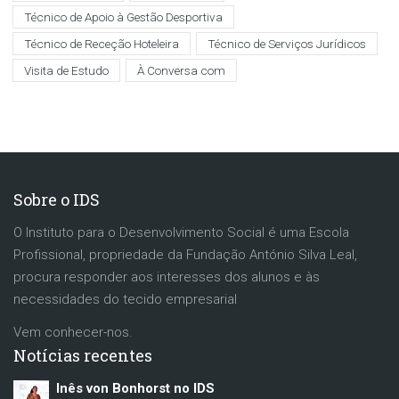
Técnico de Apoio à Gestão Desportiva
Técnico de Receção Hoteleira
Técnico de Serviços Jurídicos
Visita de Estudo
À Conversa com
Sobre o IDS
O Instituto para o Desenvolvimento Social é uma Escola
Profissional, propriedade da Fundação António Silva Leal,
procura responder aos interesses dos alunos e às
necessidades do tecido empresarial
Vem conhecer-nos.
Notícias recentes
Inês von Bonhorst no IDS