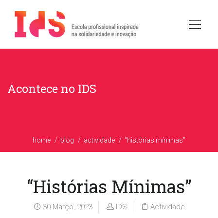
Acontece no IDS
home
blog
actividade
“histórias mínimas”
“Histórias Mínimas”
30 Março, 2023
IDS
Actividade