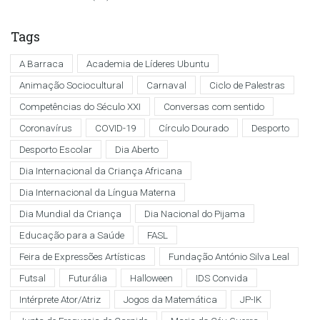
Tags
A Barraca
Academia de Líderes Ubuntu
Animação Sociocultural
Carnaval
Ciclo de Palestras
Competências do Século XXI
Conversas com sentido
Coronavírus
COVID-19
Círculo Dourado
Desporto
Desporto Escolar
Dia Aberto
Dia Internacional da Criança Africana
Dia Internacional da Língua Materna
Dia Mundial da Criança
Dia Nacional do Pijama
Educação para a Saúde
FASL
Feira de Expressões Artísticas
Fundação António Silva Leal
Futsal
Futurália
Halloween
IDS Convida
Intérprete Ator/Atriz
Jogos da Matemática
JP-IK