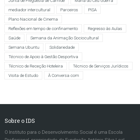
Junta de Freguesia de Carnide
Maria do Céu Guerra
mediador intercultural
Parceiros
PISA
Plano Nacional de Cinema
Reflexões em tempo de confinamento
Regresso às Aulas
Saúde
Semana da Animação Sociocultural
Semana Ubuntu
Solidariedade
Técnico de Apoio à Gestão Desportiva
Técnico de Receção Hoteleira
Técnico de Serviços Jurídicos
Visita de Estudo
À Conversa com
Sobre o IDS
O Instituto para o Desenvolvimento Social é uma Escola