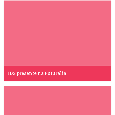
IDS, 30 Março, 2023
IDS presente na Futurália
IDS, 7 Abril, 2022