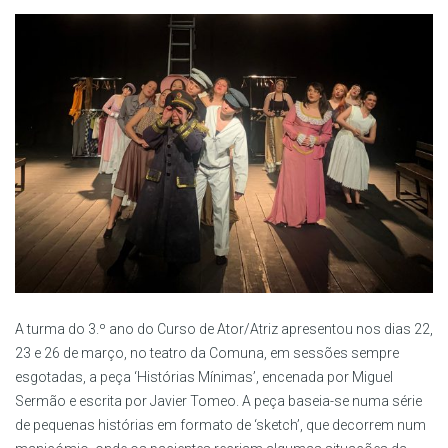
A turma do 3.º ano do Curso de Ator/Atriz apresentou nos dias 22,
23 e 26 de março, no teatro da Comuna, em sessões sempre
esgotadas, a peça ‘Histórias Mínimas’, encenada por Miguel
Sermão e escrita por Javier Tomeo. A peça baseia-se numa série
de pequenas histórias em formato de ‘sketch’, que decorrem num