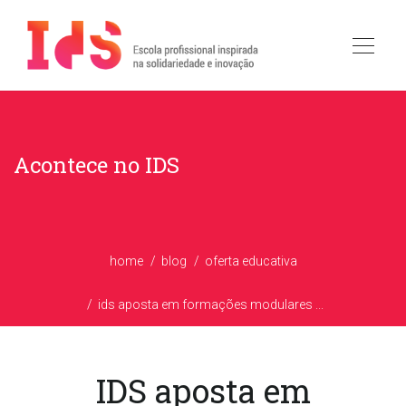
Acontece no IDS
home
blog
oferta educativa
ids aposta em formações modulares ...
IDS aposta em