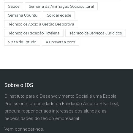
Saúde
Semana da Animação Sociocultural
Semana Ubuntu
Solidariedade
Técnico de Apoio à Gestão Desportiva
Técnico de Receção Hoteleira
Técnico de Serviços Jurídicos
Visita de Estudo
À Conversa com
Sobre o IDS
O Instituto para o Desenvolvimento Social é uma Escola
Profissional, propriedade da Fundação António Silva Leal,
procura responder aos interesses dos alunos e às
necessidades do tecido empresarial
Vem conhecer-nos.