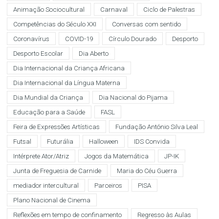
Animação Sociocultural
Carnaval
Ciclo de Palestras
Competências do Século XXI
Conversas com sentido
Coronavírus
COVID-19
Círculo Dourado
Desporto
Desporto Escolar
Dia Aberto
Dia Internacional da Criança Africana
Dia Internacional da Língua Materna
Dia Mundial da Criança
Dia Nacional do Pijama
Educação para a Saúde
FASL
Feira de Expressões Artísticas
Fundação António Silva Leal
Futsal
Futurália
Halloween
IDS Convida
Intérprete Ator/Atriz
Jogos da Matemática
JP-IK
Junta de Freguesia de Carnide
Maria do Céu Guerra
mediador intercultural
Parceiros
PISA
Plano Nacional de Cinema
Reflexões em tempo de confinamento
Regresso às Aulas