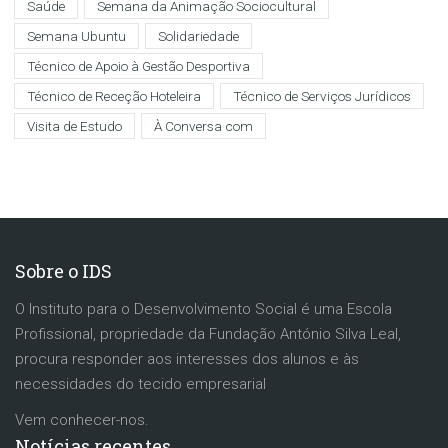
Saúde
Semana da Animação Sociocultural
Semana Ubuntu
Solidariedade
Técnico de Apoio à Gestão Desportiva
Técnico de Receção Hoteleira
Técnico de Serviços Jurídicos
Visita de Estudo
À Conversa com
Sobre o IDS
O Instituto para o Desenvolvimento Social é uma Escola
Profissional, propriedade da Fundação António Silva Leal,
procura responder aos interesses dos alunos e às
necessidades do tecido empresarial
Vem conhecer-nos.
Notícias recentes