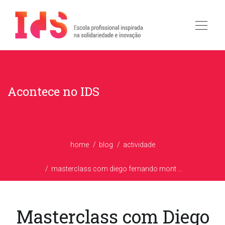
Acontece no IDS
home
blog
actividade
masterclass com diego fernando mont ...
Masterclass com Diego