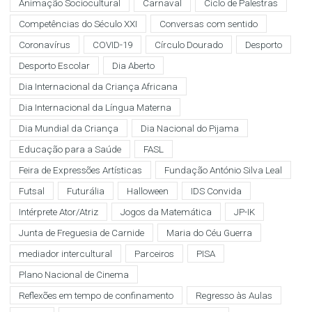
Animação Sociocultural
Carnaval
Ciclo de Palestras
Competências do Século XXI
Conversas com sentido
Coronavírus
COVID-19
Círculo Dourado
Desporto
Desporto Escolar
Dia Aberto
Dia Internacional da Criança Africana
Dia Internacional da Língua Materna
Dia Mundial da Criança
Dia Nacional do Pijama
Educação para a Saúde
FASL
Feira de Expressões Artísticas
Fundação António Silva Leal
Futsal
Futurália
Halloween
IDS Convida
Intérprete Ator/Atriz
Jogos da Matemática
JP-IK
Junta de Freguesia de Carnide
Maria do Céu Guerra
mediador intercultural
Parceiros
PISA
Plano Nacional de Cinema
Reflexões em tempo de confinamento
Regresso às Aulas