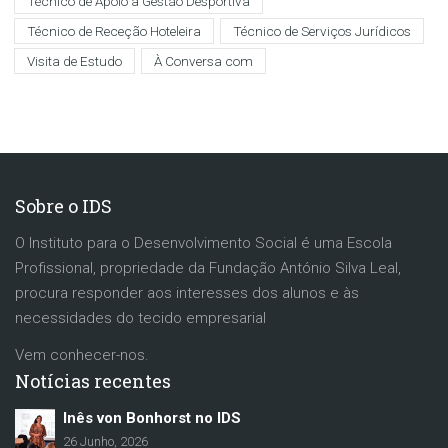
Técnico de Apoio à Gestão Desportiva
Técnico de Receção Hoteleira
Técnico de Serviços Jurídicos
Visita de Estudo
À Conversa com
Sobre o IDS
O Instituto para o Desenvolvimento Social é uma Escola
Profissional, propriedade da Fundação António Silva Leal,
procura responder aos interesses dos alunos e às
necessidades do tecido empresarial
Vem conhecer-nos.
Notícias recentes
Inês von Bonhorst no IDS
26 Junho, 2026