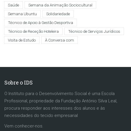
Saúde
Semana da Animação Sociocultural
Semana Ubuntu
Solidariedade
Técnico de Apoio à Gestão Desportiva
Técnico de Receção Hoteleira
Técnico de Serviços Jurídicos
Visita de Estudo
À Conversa com
Sobre o IDS
O Instituto para o Desenvolvimento Social é uma Escola
Profissional, propriedade da Fundação António Silva Leal,
procura responder aos interesses dos alunos e às
necessidades do tecido empresarial
Vem conhecer-nos.