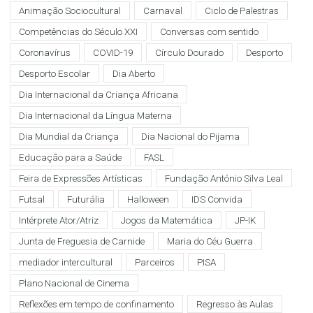
Animação Sociocultural
Carnaval
Ciclo de Palestras
Competências do Século XXI
Conversas com sentido
Coronavírus
COVID-19
Círculo Dourado
Desporto
Desporto Escolar
Dia Aberto
Dia Internacional da Criança Africana
Dia Internacional da Língua Materna
Dia Mundial da Criança
Dia Nacional do Pijama
Educação para a Saúde
FASL
Feira de Expressões Artísticas
Fundação António Silva Leal
Futsal
Futurália
Halloween
IDS Convida
Intérprete Ator/Atriz
Jogos da Matemática
JP-IK
Junta de Freguesia de Carnide
Maria do Céu Guerra
mediador intercultural
Parceiros
PISA
Plano Nacional de Cinema
Reflexões em tempo de confinamento
Regresso às Aulas