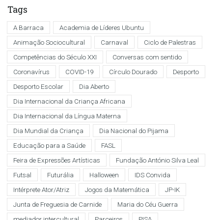
Tags
A Barraca
Academia de Líderes Ubuntu
Animação Sociocultural
Carnaval
Ciclo de Palestras
Competências do Século XXI
Conversas com sentido
Coronavírus
COVID-19
Círculo Dourado
Desporto
Desporto Escolar
Dia Aberto
Dia Internacional da Criança Africana
Dia Internacional da Língua Materna
Dia Mundial da Criança
Dia Nacional do Pijama
Educação para a Saúde
FASL
Feira de Expressões Artísticas
Fundação António Silva Leal
Futsal
Futurália
Halloween
IDS Convida
Intérprete Ator/Atriz
Jogos da Matemática
JP-IK
Junta de Freguesia de Carnide
Maria do Céu Guerra
mediador intercultural
Parceiros
PISA