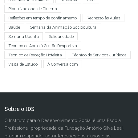
Plano Nacional de Cinema
Reflexões em tempo de confinamento
Regresso às Aulas
Saúde
Semana da Animação Sociocultural
Semana Ubuntu
Solidariedade
Técnico de Apoio à Gestão Desportiva
Técnico de Receção Hoteleira
Técnico de Serviços Jurídicos
Visita de Estudo
À Conversa com
Sobre o IDS
O Instituto para o Desenvolvimento Social é uma Escola
Profissional, propriedade da Fundação António Silva Leal,
procura responder aos interesses dos alunos e às