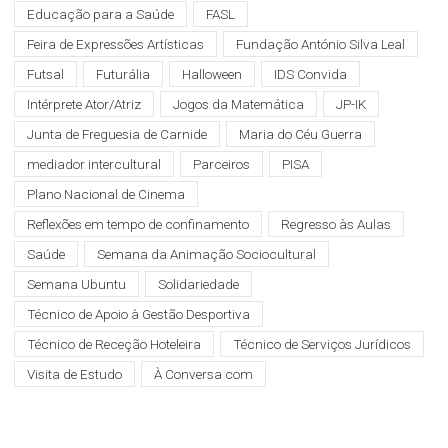
Educação para a Saúde
FASL
Feira de Expressões Artísticas
Fundação António Silva Leal
Futsal
Futurália
Halloween
IDS Convida
Intérprete Ator/Atriz
Jogos da Matemática
JP-IK
Junta de Freguesia de Carnide
Maria do Céu Guerra
mediador intercultural
Parceiros
PISA
Plano Nacional de Cinema
Reflexões em tempo de confinamento
Regresso às Aulas
Saúde
Semana da Animação Sociocultural
Semana Ubuntu
Solidariedade
Técnico de Apoio à Gestão Desportiva
Técnico de Receção Hoteleira
Técnico de Serviços Jurídicos
Visita de Estudo
À Conversa com