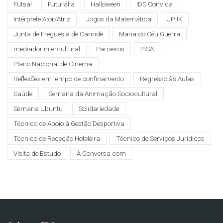
Futsal
Futurália
Halloween
IDS Convida
Intérprete Ator/Atriz
Jogos da Matemática
JP-IK
Junta de Freguesia de Carnide
Maria do Céu Guerra
mediador intercultural
Parceiros
PISA
Plano Nacional de Cinema
Reflexões em tempo de confinamento
Regresso às Aulas
Saúde
Semana da Animação Sociocultural
Semana Ubuntu
Solidariedade
Técnico de Apoio à Gestão Desportiva
Técnico de Receção Hoteleira
Técnico de Serviços Jurídicos
Visita de Estudo
À Conversa com