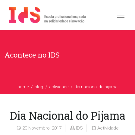
Acontece no IDS
home
blog
actividade
dia nacional do pijama
Dia Nacional do Pijama
20 Novembro, 2017
IDS
Actividade