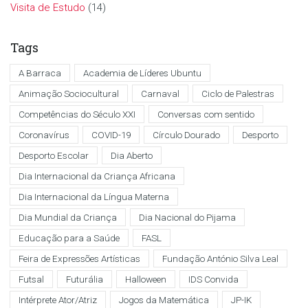
Visita de Estudo
(14)
Tags
A Barraca
Academia de Líderes Ubuntu
Animação Sociocultural
Carnaval
Ciclo de Palestras
Competências do Século XXI
Conversas com sentido
Coronavírus
COVID-19
Círculo Dourado
Desporto
Desporto Escolar
Dia Aberto
Dia Internacional da Criança Africana
Dia Internacional da Língua Materna
Dia Mundial da Criança
Dia Nacional do Pijama
Educação para a Saúde
FASL
Feira de Expressões Artísticas
Fundação António Silva Leal
Futsal
Futurália
Halloween
IDS Convida
Intérprete Ator/Atriz
Jogos da Matemática
JP-IK