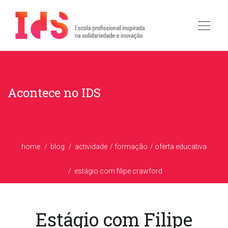
Acontece no IDS
home
blog
actividade
formação
oferta educativa
estágio com filipe crawford
Estágio com Filipe