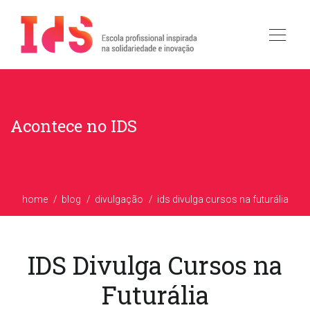
Acontece no IDS
home
blog
divulgação
ids divulga cursos na futurália
IDS Divulga Cursos na
Futurália