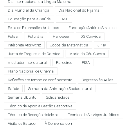
Dia Internacional da Língua Materna
Dia Mundial da Criança
Dia Nacional do Pijama
Educação para a Saúde
FASL
Feira de Expressões Artísticas
Fundação António Silva Leal
Futsal
Futurália
Halloween
IDS Convida
Intérprete Ator/Atriz
Jogos da Matemática
JP-IK
Junta de Freguesia de Carnide
Maria do Céu Guerra
mediador intercultural
Parceiros
PISA
Plano Nacional de Cinema
Reflexões em tempo de confinamento
Regresso às Aulas
Saúde
Semana da Animação Sociocultural
Semana Ubuntu
Solidariedade
Técnico de Apoio à Gestão Desportiva
Técnico de Receção Hoteleira
Técnico de Serviços Jurídicos
Visita de Estudo
À Conversa com