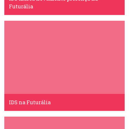
Futurália
IDS, 4 Abril, 2017
IDS na Futurália
IDS, 21 Março, 2016