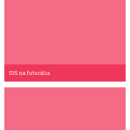
IDS na futurália
IDS, 21 Março, 2024