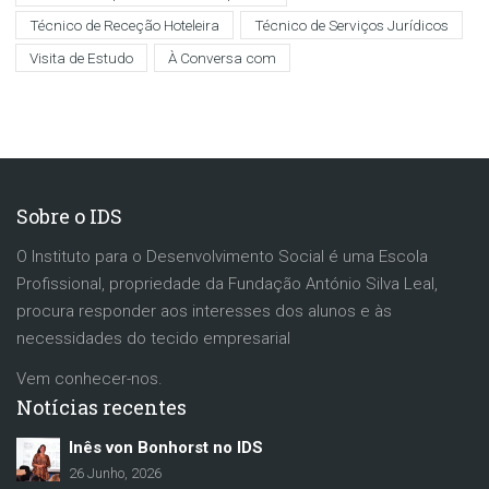
Técnico de Receção Hoteleira
Técnico de Serviços Jurídicos
Visita de Estudo
À Conversa com
Sobre o IDS
O Instituto para o Desenvolvimento Social é uma Escola
Profissional, propriedade da Fundação António Silva Leal,
procura responder aos interesses dos alunos e às
necessidades do tecido empresarial
Vem conhecer-nos.
Notícias recentes
Inês von Bonhorst no IDS
26 Junho, 2026