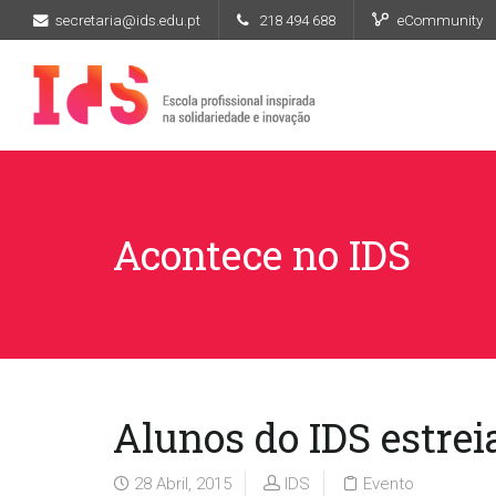
secretaria@ids.edu.pt
218 494 688
eCommunity
Acontece no IDS
Alunos do IDS estrei
28 Abril, 2015
IDS
Evento