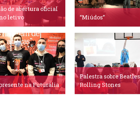
ão de abertura oficial
no letivo
“Miúdos”
1 Setembro, 2023
IDS, 30 Março, 2023
Palestra sobre Beatles
presente na Futurália
Rolling Stones
 Abril, 2022
IDS, 23 Março, 2022