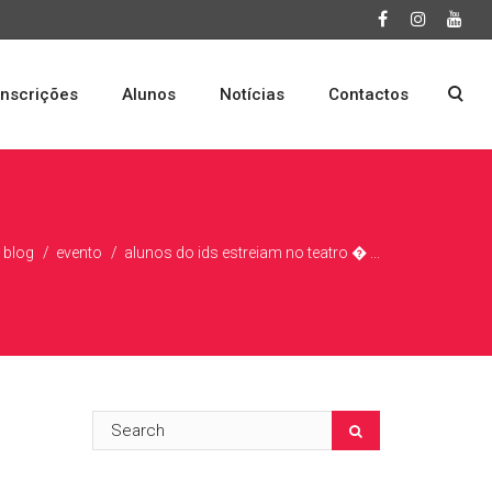
Inscrições
Alunos
Notícias
Contactos
blog
evento
alunos do ids estreiam no teatro � ...