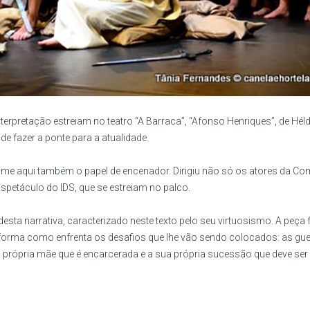
erpretação estreiam no teatro “A Barraca”, “Afonso Henriques”, de Hél
e fazer a ponte para a atualidade.
sume aqui também o papel de encenador. Dirigiu não só os atores da C
spetáculo do IDS, que se estreiam no palco.
desta narrativa, caracterizado neste texto pelo seu virtuosismo. A peça
na forma como enfrenta os desafios que lhe vão sendo colocados: as gu
 a própria mãe que é encarcerada e a sua própria sucessão que deve ser