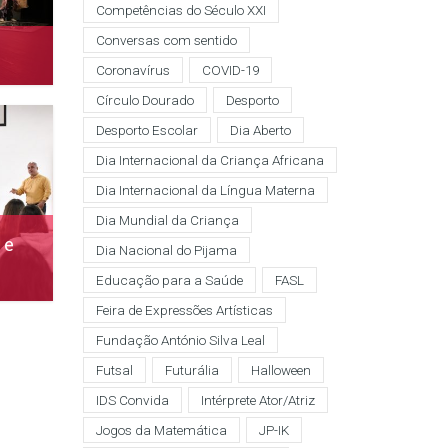
Competências do Século XXI
Conversas com sentido
Coronavírus
COVID-19
Círculo Dourado
Desporto
Desporto Escolar
Dia Aberto
Dia Internacional da Criança Africana
Dia Internacional da Língua Materna
Dia Mundial da Criança
 e
Dia Nacional do Pijama
Educação para a Saúde
FASL
Feira de Expressões Artísticas
Fundação António Silva Leal
Futsal
Futurália
Halloween
IDS Convida
Intérprete Ator/Atriz
Jogos da Matemática
JP-IK