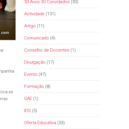
30 Anos 30 Convidados
(30)
Actividade
(131)
Artigo
(11)
Comunicado
(4)
Conselho de Docentes
(1)
der
Divulgação
(17)
ompanhia
Evento
(47)
Formação
(8)
 foca-se
GAE
(1)
erras
IDS
(3)
Oferta Educativa
(33)