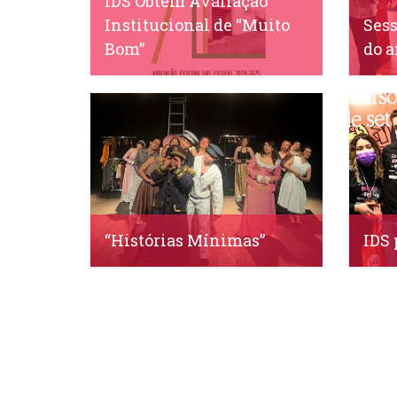
IDS Obtém Avaliação
Institucional de “Muito
Sess
Bom”
do a
IDS, 22 Abril, 2025
IDS, 2
“Histórias Mínimas”
IDS 
IDS, 30 Março, 2023
IDS, 7