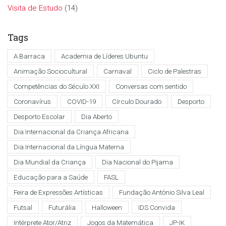
Visita de Estudo
(14)
Tags
A Barraca
Academia de Líderes Ubuntu
Animação Sociocultural
Carnaval
Ciclo de Palestras
Competências do Século XXI
Conversas com sentido
Coronavírus
COVID-19
Círculo Dourado
Desporto
Desporto Escolar
Dia Aberto
Dia Internacional da Criança Africana
Dia Internacional da Língua Materna
Dia Mundial da Criança
Dia Nacional do Pijama
Educação para a Saúde
FASL
Feira de Expressões Artísticas
Fundação António Silva Leal
Futsal
Futurália
Halloween
IDS Convida
Intérprete Ator/Atriz
Jogos da Matemática
JP-IK